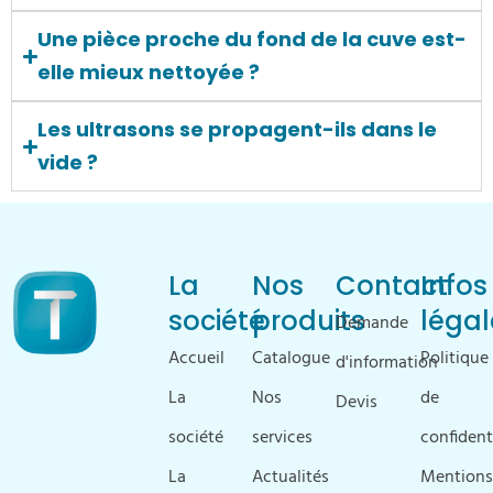
Une pièce proche du fond de la cuve est-
elle mieux nettoyée ?
Les ultrasons se propagent-ils dans le
vide ?
La
Nos
Contact
Infos
société
produits
légal
Demande
Accueil
Catalogue
Politique
d'information
La
Nos
de
Devis
société
services
confident
La
Actualités
Mentions