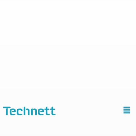
Ressources
&
téléchargem
Pour mieux comprendre, mieux décider. Curieux,
passionnés, experts : servez-vous.