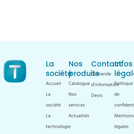
La
Nos
Contact
Infos
société
produits
légal
Demande
Accueil
Catalogue
Politique
d'information
La
Nos
de
Devis
société
services
confident
La
Actualités
Mentions
technologie
légales