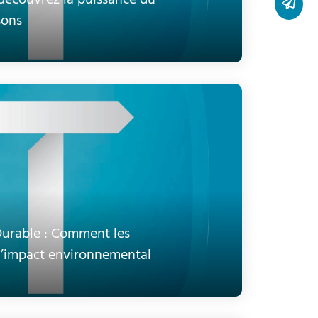
: découvrez la puissance du
sons
Durable : Comment les
 l’impact environnemental