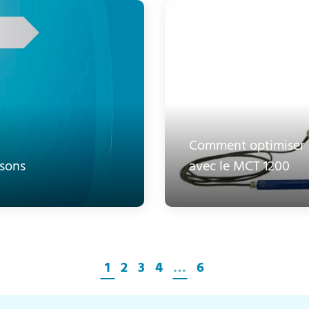
Comment optimiser l
asons
avec le MCT 1200
1
2
3
4
…
6