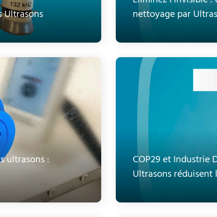
Éliminez l’invisible 
s Ultrasons
nettoyage par Ultra
 ultrasons :
COP29 et Industrie 
0
Ultrasons réduisent