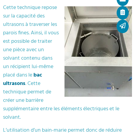
Cette technique repose
sur la capacité des
ultrasons à traverser les
parois fines. Ainsi, il vous
est possible de traiter
une pièce avec un
solvant contenu dans
un récipient lui-même
placé dans le
bac
ultrasons
. Cette
technique permet de
créer une barrière
supplémentaire entre les éléments électriques et le
solvant.
L’utilisation d’un bain-marie permet donc de réduire