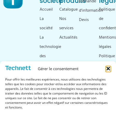
société
produits
légal
Demande
Accueil
Catalogue
Politique
d'information
La
Nos
de
Devis
société
services
confident
La
Actualités
Mentions
technologie
légales
des
Politique
ultrasons
de
Gérer le consentement
Ressources
cookies
Pour offrir les meilleures expériences, nous utilisons des technologies
&
telles que les cookies pour stocker et/ou accéder aux informations des
appareils. Le fait de consentir à ces technologies nous permettra de
téléchargements
traiter des données telles que le comportement de navigation ou les ID
uniques sur ce site. Le fait de ne pas consentir ou de retirer son
FAQ
consentement peut avoir un effet négatif sur certaines caractéristiques
et fonctions.