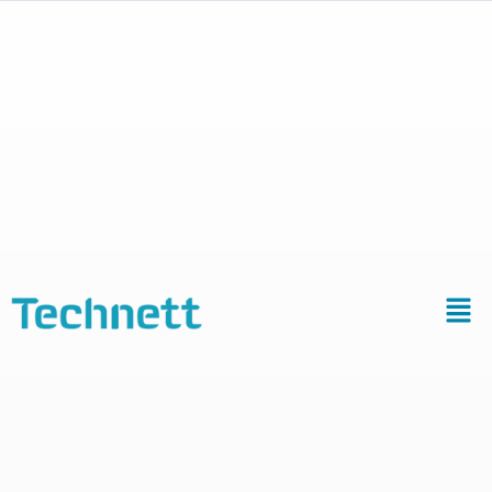
Cas numéro 1 :
Prévenir les
risques
d’explosions