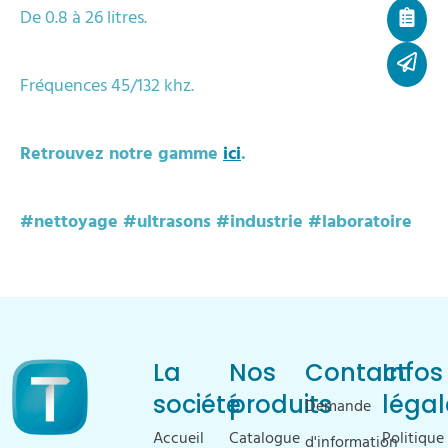
De 0.8 à 26 litres.
Fréquences 45/132 khz.
Retrouvez notre gamme
ici
.
#nettoyage #
ultrasons #
industrie #laboratoire
La
Nos
Contact
Infos
société
produits
légal
Demande
Accueil
Catalogue
Politique
d'information