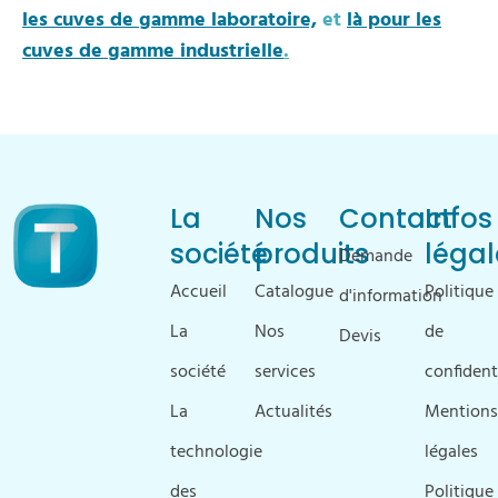
les cuves de gamme laboratoire,
et
là pour les
cuves de gamme industrielle
.
La
Nos
Contact
Infos
société
produits
légal
Demande
Accueil
Catalogue
Politique
d'information
La
Nos
de
Devis
société
services
confident
La
Actualités
Mentions
technologie
légales
des
Politique