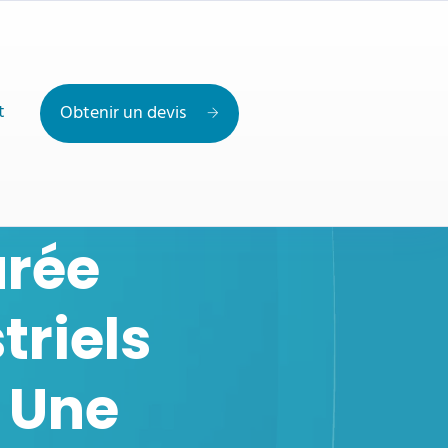
t
Obtenir un devis
urée
triels
: Une