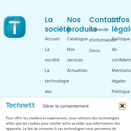
La
Nos
Contact
Infos
société
produits
légal
Demande
Accueil
Catalogue
Politique
d'information
La
Nos
de
Devis
société
services
confident
La
Actualités
Mentions
technologie
légales
des
Politique
ultrasons
de
Gérer le consentement
Ressources
cookies
Pour offrir les meilleures expériences, nous utilisons des technologies
&
telles que les cookies pour stocker et/ou accéder aux informations des
appareils. Le fait de consentir à ces technologies nous permettra de