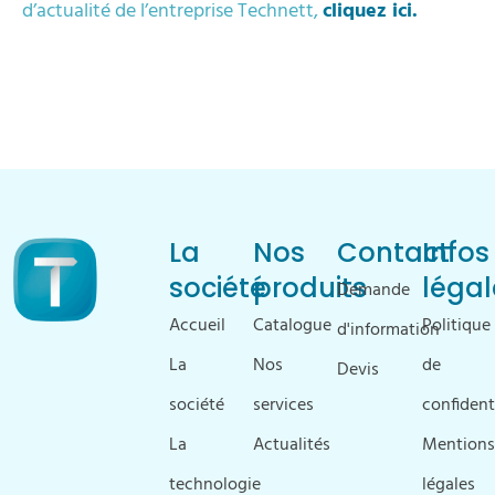
d’actualité de l’entreprise Technett,
cliquez ici.
La
Nos
Contact
Infos
société
produits
légal
Demande
Accueil
Catalogue
Politique
d'information
La
Nos
de
Devis
société
services
confident
La
Actualités
Mentions
technologie
légales