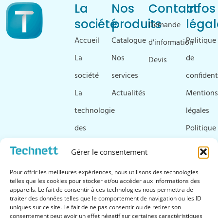
La
Nos
Contact
Infos
société
produits
légal
Demande
Accueil
Catalogue
Politique
d'information
La
Nos
de
Devis
société
services
confident
La
Actualités
Mentions
technologie
légales
des
Politique
ultrasons
de
Gérer le consentement
Ressources
cookies
Pour offrir les meilleures expériences, nous utilisons des technologies
&
telles que les cookies pour stocker et/ou accéder aux informations des
appareils. Le fait de consentir à ces technologies nous permettra de
téléchargements
traiter des données telles que le comportement de navigation ou les ID
uniques sur ce site. Le fait de ne pas consentir ou de retirer son
FAQ
consentement peut avoir un effet négatif sur certaines caractéristiques