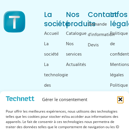
La
Nos
Contact
Infos
société
produits
légal
Demande
Accueil
Catalogue
Politique
d'information
La
Nos
de
Devis
société
services
confident
La
Actualités
Mentions
technologie
légales
des
Politique
ultrasons
de
Gérer le consentement
Ressources
cookies
Pour offrir les meilleures expériences, nous utilisons des technologies
&
telles que les cookies pour stocker et/ou accéder aux informations des
appareils. Le fait de consentir à ces technologies nous permettra de
téléchargements
traiter des données telles que le comportement de navigation ou les ID