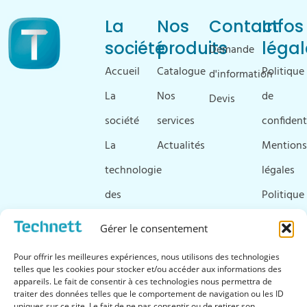
La
Nos
Contact
Infos
société
produits
légal
Demande
Accueil
Catalogue
Politique
d'information
La
Nos
de
Devis
société
services
confident
La
Actualités
Mentions
technologie
légales
des
Politique
ultrasons
de
Gérer le consentement
Ressources
cookies
Pour offrir les meilleures expériences, nous utilisons des technologies
&
telles que les cookies pour stocker et/ou accéder aux informations des
appareils. Le fait de consentir à ces technologies nous permettra de
téléchargements
traiter des données telles que le comportement de navigation ou les ID
uniques sur ce site. Le fait de ne pas consentir ou de retirer son