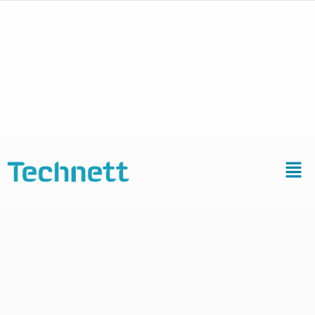
Machines de
dégraissage à
l’alcool et aux
solvants