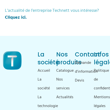
L’actualité de l’entreprise Technett vous intéresse?
Cliquez ici.
La
Nos
Contact
Infos
société
produits
légal
Demande
Accueil
Catalogue
Politique
d'information
La
Nos
de
Devis
société
services
confident
La
Actualités
Mentions
technologie
légales