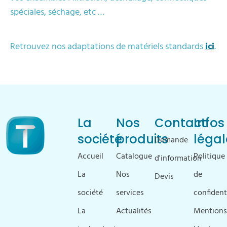
spéciales, séchage, etc …
Retrouvez nos adaptations de matériels standards
ici
.
La
Nos
Contact
Infos
société
produits
légal
Demande
Accueil
Catalogue
Politique
d'information
La
Nos
de
Devis
société
services
confident
La
Actualités
Mentions